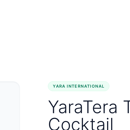
Biz haqimizda
Mahsulo
YARA INTERNATIONAL
YaraTera 
Cocktail