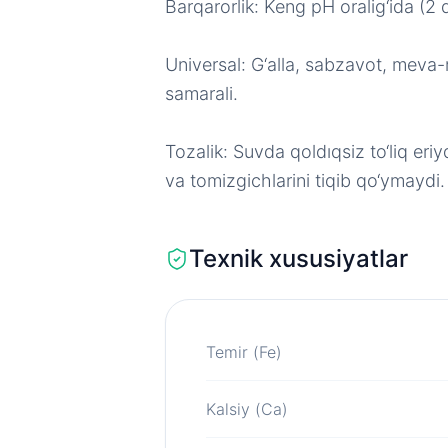
Barqarorlik: Keng pH oralig‘ida (2 
Universal: G‘alla, sabzavot, meva-
samarali.
Tozalik: Suvda qoldıqsiz to‘liq eriy
va tomizgichlarini tiqib qo‘ymaydi.
Texnik xususiyatlar
Temir (Fe)
Kalsiy (Ca)