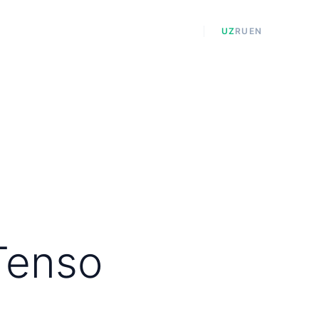
tlar
Yangiliklar
Kontaktlar
UZ
RU
EN
Tenso