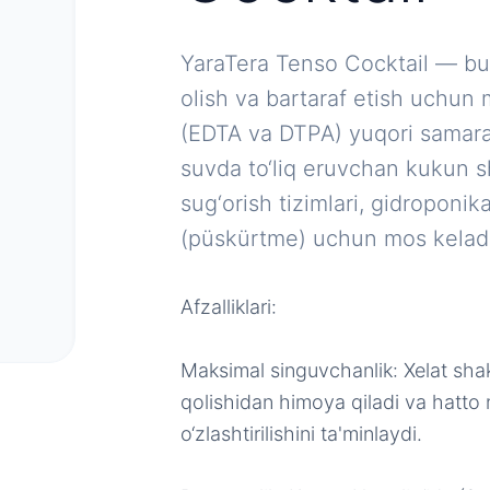
YaraTera Tenso Cocktail — bu 
olish va bartaraf etish uchun 
(EDTA va DTPA) yuqori samaral
suvda to‘liq eruvchan kukun sh
sug‘orish tizimlari, gidroponi
(püskürtme) uchun mos keladi
Afzalliklari:
Maksimal singuvchanlik: Xelat shak
qolishidan himoya qiladi va hatt
o‘zlashtirilishini ta'minlaydi.