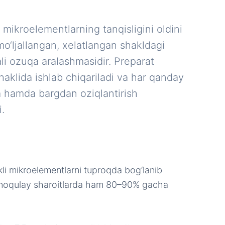
mikroelementlarning tanqisligini oldini
mo‘ljallangan, xelatlangan shakldagi
i ozuqa aralashmasidir. Preparat
aklida ishlab chiqariladi va har qanday
ka hamda bargdan oziqlantirish
.
li mikroelementlarni tuproqda bog‘lanib
o noqulay sharoitlarda ham 80–90% gacha