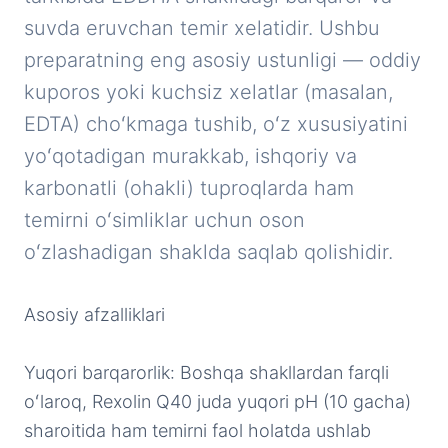
suvda eruvchan temir xelatidir. Ushbu
preparatning eng asosiy ustunligi — oddiy
kuporos yoki kuchsiz xelatlar (masalan,
EDTA) choʻkmaga tushib, oʻz xususiyatini
yoʻqotadigan murakkab, ishqoriy va
karbonatli (ohakli) tuproqlarda ham
temirni oʻsimliklar uchun oson
oʻzlashadigan shaklda saqlab qolishidir.
Asosiy afzalliklari
Yuqori barqarorlik: Boshqa shakllardan farqli
oʻlaroq, Rexolin Q40 juda yuqori pH (10 gacha)
sharoitida ham temirni faol holatda ushlab