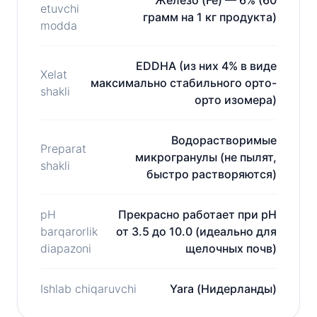
Железо (Fe) — 6% (60
etuvchi
грамм на 1 кг продукта)
modda
EDDHA (из них 4% в виде
Xelat
максимально стабильного орто-
shakli
орто изомера)
Водорастворимые
Preparat
микрогранулы (не пылят,
shakli
быстро растворяются)
pH
Прекрасно работает при pH
barqarorlik
от 3.5 до 10.0 (идеально для
diapazoni
щелочных почв)
Ishlab chiqaruvchi
Yara (Нидерланды)