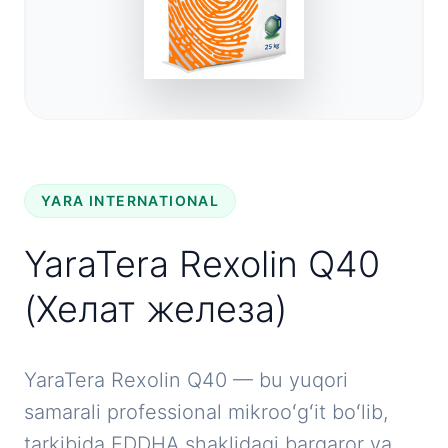
YARA INTERNATIONAL
YaraTera Rexolin Q40
(Хелат железа)
YaraTera Rexolin Q40 — bu yuqori
samarali professional mikrooʻgʻit boʻlib,
tarkibida EDDHA shaklidagi barqaror va