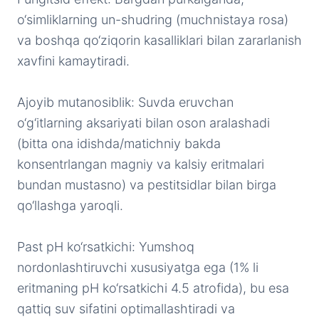
o‘simliklarning un-shudring (muchnistaya rosa)
va boshqa qo‘ziqorin kasalliklari bilan zararlanish
xavfini kamaytiradi.
Ajoyib mutanosiblik: Suvda eruvchan
o‘g‘itlarning aksariyati bilan oson aralashadi
(bitta ona idishda/matichniy bakda
konsentrlangan magniy va kalsiy eritmalari
bundan mustasno) va pestitsidlar bilan birga
qo‘llashga yaroqli.
Past pH ko‘rsatkichi: Yumshoq
nordonlashtiruvchi xususiyatga ega (1% li
eritmaning pH ko‘rsatkichi 4.5 atrofida), bu esa
qattiq suv sifatini optimallashtiradi va