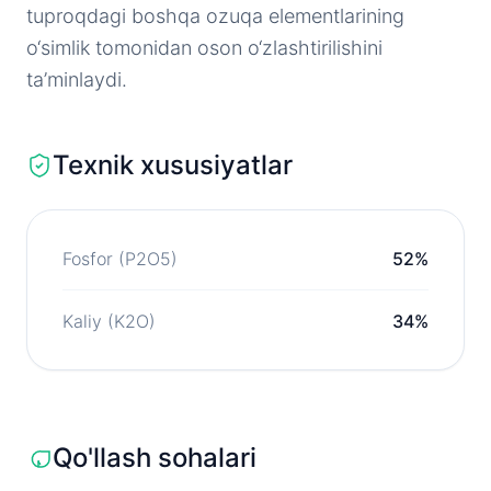
tuproqdagi boshqa ozuqa elementlarining
o‘simlik tomonidan oson o‘zlashtirilishini
ta’minlaydi.
Texnik xususiyatlar
Fosfor (P2O5)
52%
Kaliy (K2O)
34%
Qo'llash sohalari