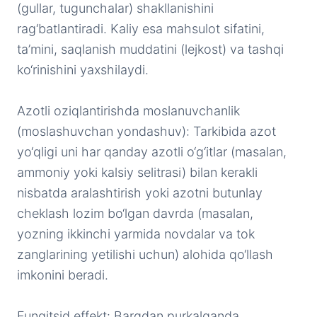
(gullar, tugunchalar) shakllanishini
rag‘batlantiradi. Kaliy esa mahsulot sifatini,
ta’mini, saqlanish muddatini (lejkost) va tashqi
ko‘rinishini yaxshilaydi.
Azotli oziqlantirishda moslanuvchanlik
(moslashuvchan yondashuv): Tarkibida azot
yo‘qligi uni har qanday azotli o‘g‘itlar (masalan,
ammoniy yoki kalsiy selitrasi) bilan kerakli
nisbatda aralashtirish yoki azotni butunlay
cheklash lozim bo‘lgan davrda (masalan,
yozning ikkinchi yarmida novdalar va tok
zanglarining yetilishi uchun) alohida qo‘llash
imkonini beradi.
Fungitsid effekt: Bargdan purkalganda,