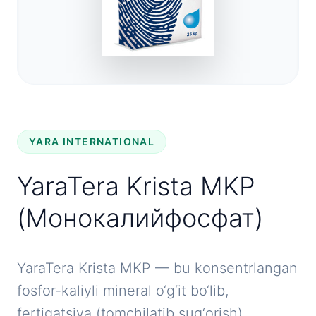
YARA INTERNATIONAL
YaraTera Krista MKP
(Монокалийфосфат)
YaraTera Krista MKP — bu konsentrlangan
fosfor-kaliyli mineral o‘g‘it bo‘lib,
fertigatsiya (tomchilatib sug‘orish)