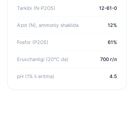
Tarkibi (N-P2O5)
12-61-0
Azot (N), ammoniy shaklida
12%
Fosfor (P2O5)
61%
Eruvchanligi (20°C da)
700 г/л
pH (1% li eritma)
4.5