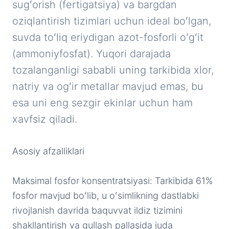
sugʻorish (fertigatsiya) va bargdan
oziqlantirish tizimlari uchun ideal boʻlgan,
suvda toʻliq eriydigan azot-fosforli oʻgʻit
(ammoniyfosfat). Yuqori darajada
tozalanganligi sababli uning tarkibida xlor,
natriy va ogʻir metallar mavjud emas, bu
esa uni eng sezgir ekinlar uchun ham
xavfsiz qiladi.
Asosiy afzalliklari
Maksimal fosfor konsentratsiyasi: Tarkibida 61%
fosfor mavjud boʻlib, u oʻsimlikning dastlabki
rivojlanish davrida baquvvat ildiz tizimini
shakllantirish va gullash pallasida juda