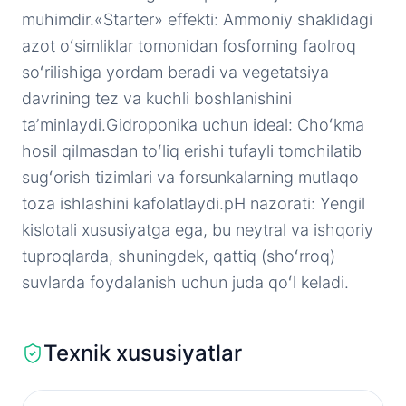
muhimdir.«Starter» effekti: Ammoniy shaklidagi
azot oʻsimliklar tomonidan fosforning faolroq
soʻrilishiga yordam beradi va vegetatsiya
davrining tez va kuchli boshlanishini
taʼminlaydi.Gidroponika uchun ideal: Choʻkma
hosil qilmasdan toʻliq erishi tufayli tomchilatib
sugʻorish tizimlari va forsunkalarning mutlaqo
toza ishlashini kafolatlaydi.pH nazorati: Yengil
kislotali xususiyatga ega, bu neytral va ishqoriy
tuproqlarda, shuningdek, qattiq (shoʻrroq)
suvlarda foydalanish uchun juda qoʻl keladi.
Texnik xususiyatlar