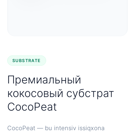
SUBSTRATE
Премиальный
кокосовый субстрат
CocoPeat
CocoPeat — bu intensiv issiqxona