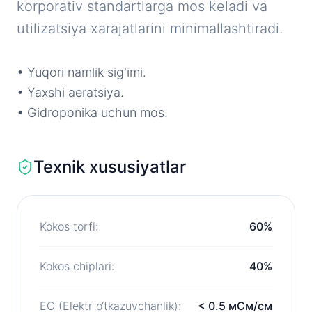
korporativ standartlarga mos keladi va
utilizatsiya xarajatlarini minimallashtiradi.
• Yuqori namlik sig'imi.
• Yaxshi aeratsiya.
• Gidroponika uchun mos.
Texnik xususiyatlar
Kokos torfi:
60%
Kokos chiplari:
40%
EC (Elektr o‘tkazuvchanlik):
< 0.5 мСм/см