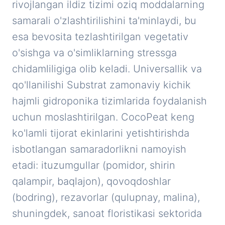
rivojlangan ildiz tizimi oziq moddalarning
samarali o'zlashtirilishini ta'minlaydi, bu
esa bevosita tezlashtirilgan vegetativ
o'sishga va o'simliklarning stressga
chidamliligiga olib keladi. Universallik va
qo'llanilishi Substrat zamonaviy kichik
hajmli gidroponika tizimlarida foydalanish
uchun moslashtirilgan. CocoPeat keng
ko'lamli tijorat ekinlarini yetishtirishda
isbotlangan samaradorlikni namoyish
etadi: ituzumgullar (pomidor, shirin
qalampir, baqlajon), qovoqdoshlar
(bodring), rezavorlar (qulupnay, malina),
shuningdek, sanoat floristikasi sektorida