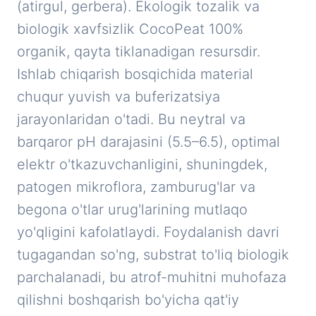
(atirgul, gerbera). Ekologik tozalik va
biologik xavfsizlik CocoPeat 100%
organik, qayta tiklanadigan resursdir.
Ishlab chiqarish bosqichida material
chuqur yuvish va buferizatsiya
jarayonlaridan o'tadi. Bu neytral va
barqaror pH darajasini (5.5–6.5), optimal
elektr o'tkazuvchanligini, shuningdek,
patogen mikroflora, zamburug'lar va
begona o'tlar urug'larining mutlaqo
yo'qligini kafolatlaydi. Foydalanish davri
tugagandan so'ng, substrat to'liq biologik
parchalanadi, bu atrof-muhitni muhofaza
qilishni boshqarish bo'yicha qat'iy