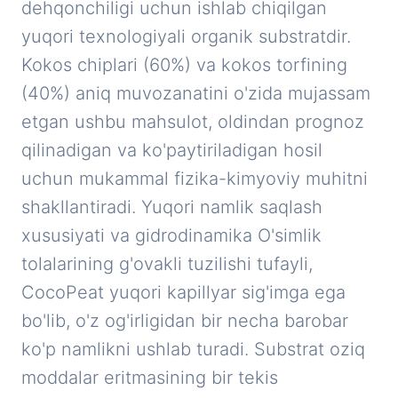
dehqonchiligi uchun ishlab chiqilgan
yuqori texnologiyali organik substratdir.
Kokos chiplari (60%) va kokos torfining
(40%) aniq muvozanatini o'zida mujassam
etgan ushbu mahsulot, oldindan prognoz
qilinadigan va ko'paytiriladigan hosil
uchun mukammal fizika-kimyoviy muhitni
shakllantiradi. Yuqori namlik saqlash
xususiyati va gidrodinamika O'simlik
tolalarining g'ovakli tuzilishi tufayli,
CocoPeat yuqori kapillyar sig'imga ega
bo'lib, o'z og'irligidan bir necha barobar
ko'p namlikni ushlab turadi. Substrat oziq
moddalar eritmasining bir tekis