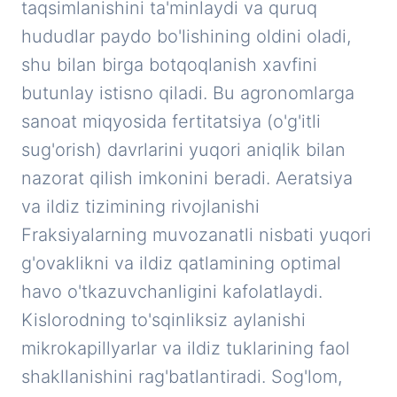
taqsimlanishini ta'minlaydi va quruq
hududlar paydo bo'lishining oldini oladi,
shu bilan birga botqoqlanish xavfini
butunlay istisno qiladi. Bu agronomlarga
sanoat miqyosida fertitatsiya (o'g'itli
sug'orish) davrlarini yuqori aniqlik bilan
nazorat qilish imkonini beradi. Aeratsiya
va ildiz tizimining rivojlanishi
Fraksiyalarning muvozanatli nisbati yuqori
g'ovaklikni va ildiz qatlamining optimal
havo o'tkazuvchanligini kafolatlaydi.
Kislorodning to'sqinliksiz aylanishi
mikrokapillyarlar va ildiz tuklarining faol
shakllanishini rag'batlantiradi. Sog'lom,