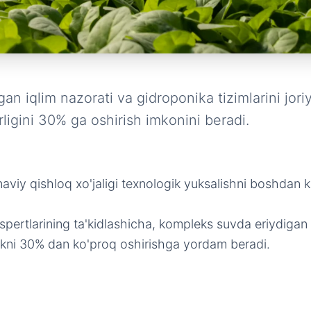
gan iqlim nazorati va gidroponika tizimlarini jor
ligini 30% ga oshirish imkonini beradi.
viy qishloq xo'jaligi texnologik yuksalishni boshdan
rtlarining ta'kidlashicha, kompleks suvda eriydigan o