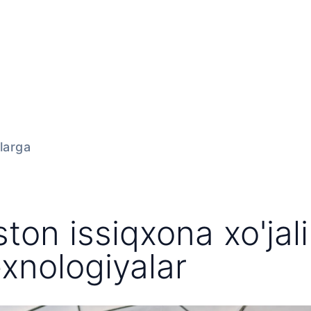
Biz haqimizda
Mahsulo
larga
ton issiqxona xo'jali
exnologiyalar