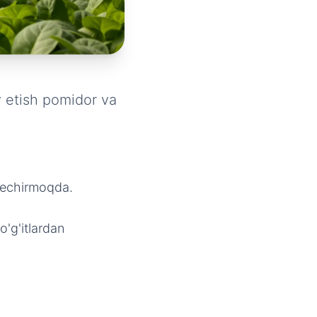
iy etish pomidor va
 kechirmoqda.
'g'itlardan