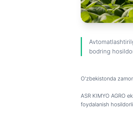
Avtomatlashtiril
bodring hosildor
O'zbekistonda zamona
ASR KIMYO AGRO ekspe