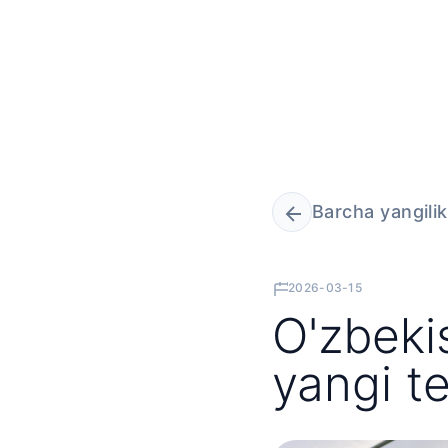
Barcha yangilik
2026-03-15
O'zbekis
yangi t