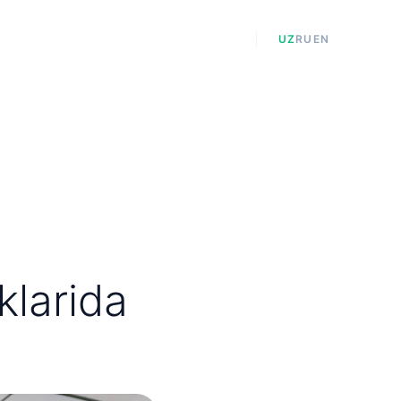
tlar
Yangiliklar
Kontaktlar
UZ
RU
EN
klarida